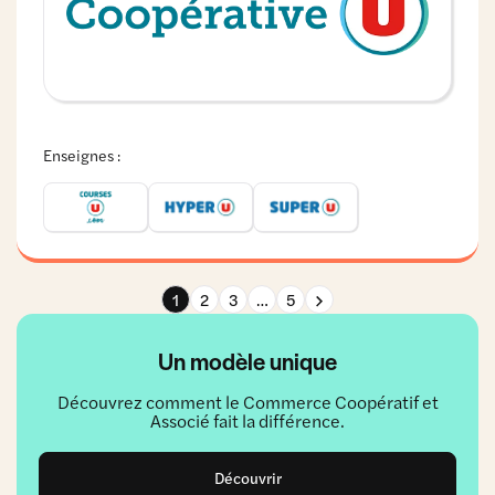
Enseignes :
Page suivante
1
2
3
…
5
Un modèle unique
Découvrez comment le Commerce Coopératif et
Associé fait la différence.
Découvrir