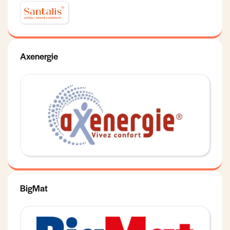
Axenergie
BigMat