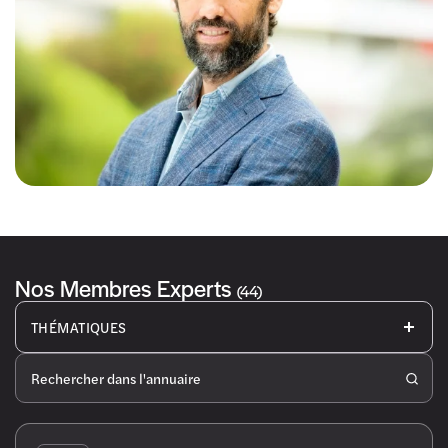
Nos Membres Experts
(44)
THÉMATIQUES
Digital et
Droit
Formation
Gestion-
Innovation
Finance et
Assurances
Gouvernance
Immobilier
Management et