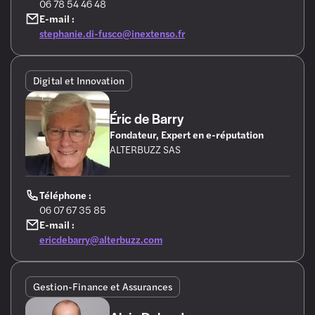
06 78 54 46 48
E-mail :
stephanie.di-fusco@inextenso.fr
Digital et Innovation
Éric de Barry
Fondateur, Expert en e-réputation
ALTERBUZZ SAS
Téléphone :
06 07 67 35 85
E-mail :
ericdebarry@alterbuzz.com
Gestion-Finance et Assurances