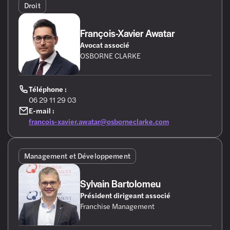
d'entreprise
commercial
Développement
Droit
Marketing et
Ressources
RSE
Communication
Humaines
François-Xavier Awatar
Avocat associé
OSBORNE CLARKE
Téléphone :
06 29 11 29 03
E-mail :
francois-xavier.awatar@osborneclarke.com
Management et Développement
Sylvain Bartolomeu
Président dirigeant associé
Franchise Management