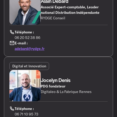
Alain Debard
Associé Expert-comptable, Leader
national Distribution Indépendante
RYDGE Conseil
Téléphone :
06 20 52 38 86
E-mail :
adebard@rydge.fr
Digital et Innovation
Jocelyn Denis
PDG fondateur
Digitaleo & La Fabrique Rennes
Téléphone :
06 71 10 95 73