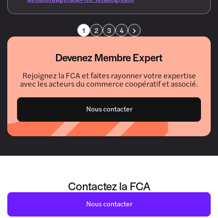
Page suivante
1
2
3
4
Devenez Membre Expert
Rejoignez la FCA et faites rayonner votre expertise
avec les acteurs du commerce coopératif et associé.
Nous contacter
Contactez la FCA
Nous contacter