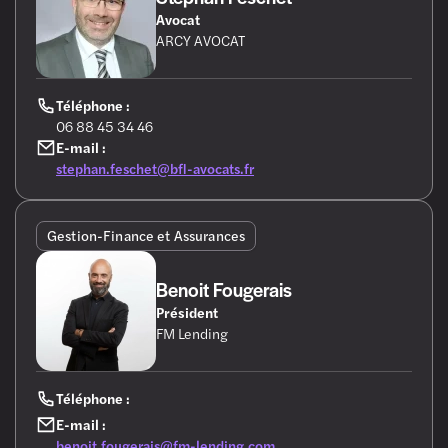
Avocat
ARCY AVOCAT
Téléphone :
06 88 45 34 46
E-mail :
stephan.feschet@bfl-avocats.fr
Gestion-Finance et Assurances
Benoit Fougerais
Président
FM Lending
Téléphone :
E-mail :
benoit.fougerais@fm-lending.com