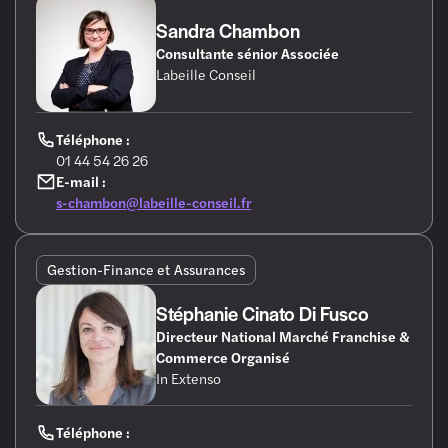
Sandra Chambon
Consultante sénior Associée
Labeille Conseil
Téléphone :
01 44 54 26 26
E-mail :
s-chambon@labeille-conseil.fr
Gestion-Finance et Assurances
Stéphanie Cinato Di Fusco
Directeur National Marché Franchise &
Commerce Organisé
In Extenso
Téléphone :