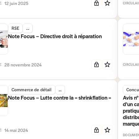
12 juin 2025
E
CIRCULAI
RSE
...
Note Focus – Directive droit à réparation
28 novembre 2024
E
CIRCULAI
Commerce de détail
...
Concur
Note Focus – Lutte contre la « shrinkflation »
Avis n°
d’un ca
pratiqu
distrib
marque
14 mai 2024
E
DOCUMEN