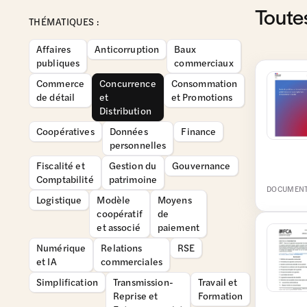
Toute
THÉMATIQUES :
Affaires
Anticorruption
Baux
publiques
commerciaux
Commerce
Concurrence
Consommation
de détail
et
et Promotions
Distribution
Coopératives
Données
Finance
personnelles
Fiscalité et
Gestion du
Gouvernance
Comptabilité
patrimoine
DOCUMENT
Logistique
Modèle
Moyens
coopératif
de
et associé
paiement
Numérique
Relations
RSE
et IA
commerciales
Simplification
Transmission-
Travail et
Reprise et
Formation