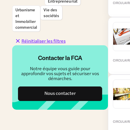
Entrepreneuriat
CIRCULAIR
Urbanisme
Vie des
et
sociétés
Immobilier
commercial
Réinitialiser les filtres
Contacter la FCA
CIRCULAIR
Notre équipe vous guide pour
approfondir vos sujets et sécuriser vos
démarches.
Nous contacter
CIRCULAIR