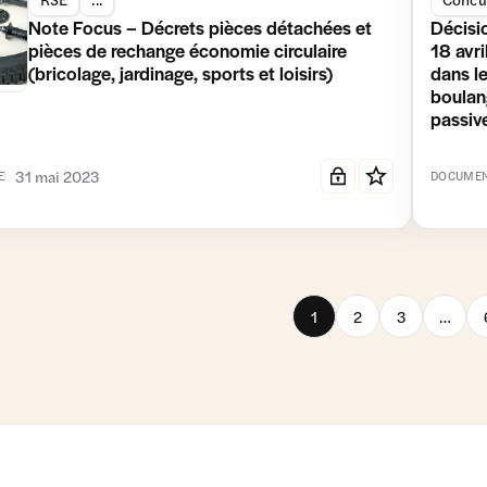
Note Focus – Décrets pièces détachées et
Décisi
pièces de rechange économie circulaire
18 avri
(bricolage, jardinage, sports et loisirs)
dans le
boulang
passive
31 mai 2023
E
DOCUMEN
1
2
3
…