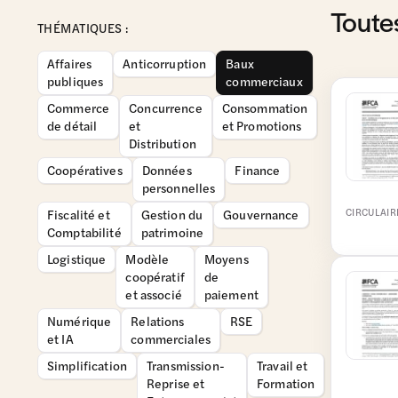
Toute
THÉMATIQUES :
Affaires
Anticorruption
Baux
publiques
commerciaux
Commerce
Concurrence
Consommation
de détail
et
et Promotions
Distribution
Coopératives
Données
Finance
personnelles
Fiscalité et
Gestion du
Gouvernance
CIRCULAIR
Comptabilité
patrimoine
Logistique
Modèle
Moyens
coopératif
de
et associé
paiement
Numérique
Relations
RSE
et IA
commerciales
Simplification
Transmission-
Travail et
Reprise et
Formation