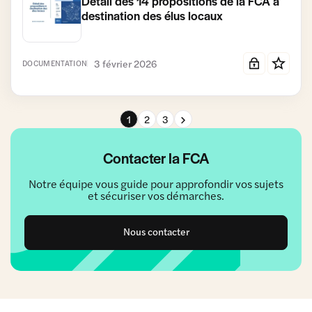
Détail des 14 propositions de la FCA à
destination des élus locaux
3 février 2026
DOCUMENTATION
Page suivante
1
2
3
Contacter la FCA
Notre équipe vous guide pour approfondir vos sujets
et sécuriser vos démarches.
Nous contacter