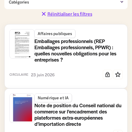
de détail
et
et Promotions
Distribution
Réinitialiser les filtres
Coopératives
Données
Finance
personnelles
Affaires publiques
Fiscalité et
Gestion du
Gouvernance
Comptabilité
patrimoine
Emballages professionnels (REP
Emballages professionnels, PPWR) :
Logistique
Modèle
Moyens
Numérique
quelles nouvelles obligations pour les
coopératif
de
et IA
entreprises ?
et associé
paiement
Relations
RSE
Simplification
23 juin 2026
commerciales
CIRCULAIRE
Transmission-
Travail et
Urbanisme
Vie des
Reprise et
Formation
et
sociétés
Entrepreneuriat
Immobilier
Numérique et IA
commercial
Note de position du Conseil national du
commerce sur l’encadrement des
plateformes extra-européennes
d’importation directe