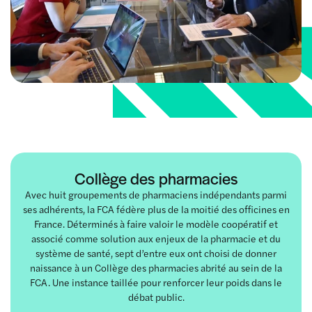
Collège des pharmacies
Avec huit groupements de pharmaciens indépendants parmi
ses adhérents, la FCA fédère plus de la moitié des officines en
France. Déterminés à faire valoir le modèle coopératif et
associé comme solution aux enjeux de la pharmacie et du
système de santé, sept d’entre eux ont choisi de donner
naissance à un Collège des pharmacies abrité au sein de la
FCA. Une instance taillée pour renforcer leur poids dans le
débat public.