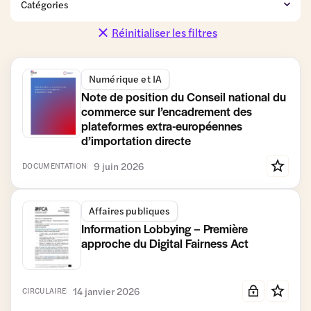
de détail
et
et Promotions
Distribution
Réinitialiser les filtres
Coopératives
Données
Finance
personnelles
Numérique et IA
Fiscalité et
Gestion du
Gouvernance
Comptabilité
patrimoine
Note de position du Conseil national du
commerce sur l’encadrement des
Logistique
Modèle
Moyens
Numérique
plateformes extra-européennes
coopératif
de
et IA
d’importation directe
et associé
paiement
Relations
RSE
Simplification
9 juin 2026
DOCUMENTATION
commerciales
Transmission-
Travail et
Urbanisme
Vie des
Affaires publiques
Reprise et
Formation
et
sociétés
Entrepreneuriat
Immobilier
Information Lobbying – Première
commercial
approche du Digital Fairness Act
14 janvier 2026
CIRCULAIRE