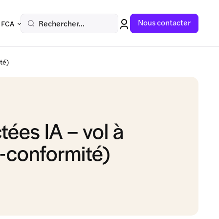
Nous contacter
Rechercher...
 FCA
té)
ées IA – vol à
n-conformité)