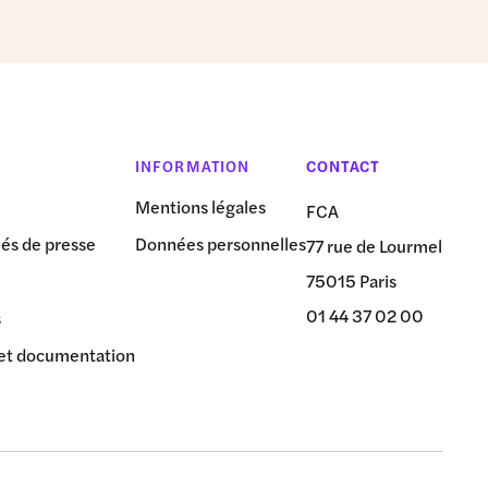
INFORMATION
CONTACT
Mentions légales
FCA
s de presse
Données personnelles
77 rue de Lourmel
75015 Paris
01 44 37 02 00
s
et documentation