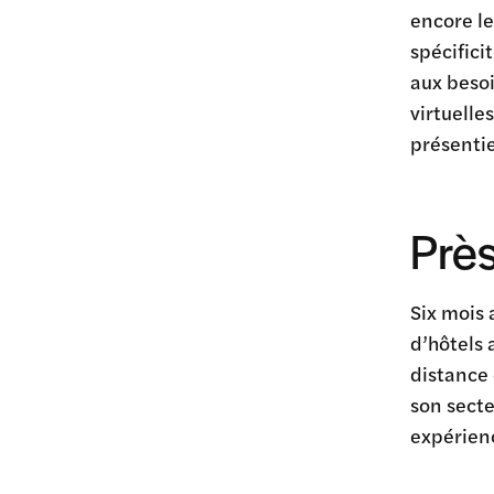
encore le
spécifici
aux besoi
virtuelle
présentie
Près
Six mois 
d’hôtels 
distance 
son secte
expérienc