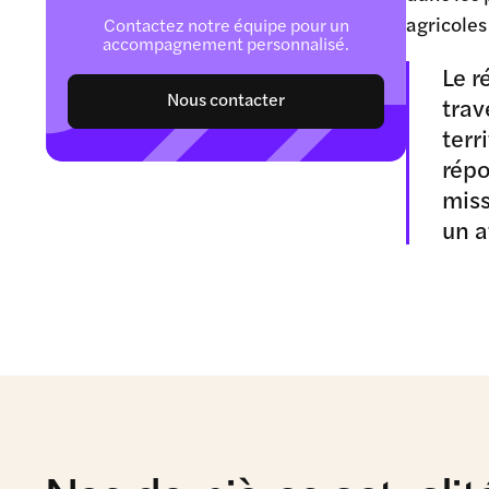
agricoles
Contactez notre équipe pour un
accompagnement personnalisé.
Le r
Nous contacter
trav
terr
répo
miss
un a