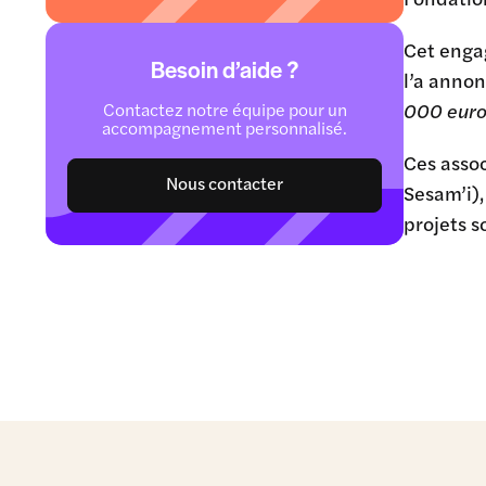
Cet enga
Besoin d’aide ?
l’a annon
Contactez notre équipe pour un
000 euros
accompagnement personnalisé.
Ces assoc
Nous contacter
Sesam’i),
projets s