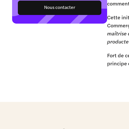
commenté
Nous contacter
Cette ini
Commerç
maîtrise 
producte
Fort de c
principe q