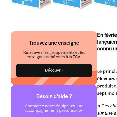
En févri
lançaien
Trouvez une enseigne
connu un
Retrouvez les groupements et les
enseignes adhérents à la FCA.
Découvrir
Le princi
éleveurs
produit a
sept mois
Besoin d’aide ?
« Ces chi
Contactez notre équipe pour un
accompagnement personnalisé.
sur une 