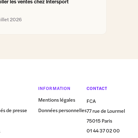
ller les ventes chez Intersport
uillet 2026
INFORMATION
CONTACT
Mentions légales
FCA
s de presse
Données personnelles
77 rue de Lourmel
75015 Paris
01 44 37 02 00
s