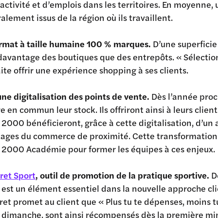
ractivité et d’emplois dans les territoires. En moyenn
alement issus de la région où ils travaillent.
rmat à taille humaine 100 % marques.
D’une superfici
davantage des boutiques que des entrepôts. « Sélecti
ite offrir une expérience shopping à ses clients.
une digitalisation des points de vente.
Dès l’année pro
e en commun leur stock. Ils offriront ainsi à leurs clien
 2000 bénéficieront, grâce à cette digitalisation, d’un
ages du commerce de proximité. Cette transformation
 2000 Académie pour former les équipes à ces enjeux.
vret Sport
, outil de promotion de la pratique sportive.
D
 est un élément essentiel dans la nouvelle approche cl
vret promet au client que « Plus tu te dépenses, moins tu
 dimanche, sont ainsi récompensés dès la première min