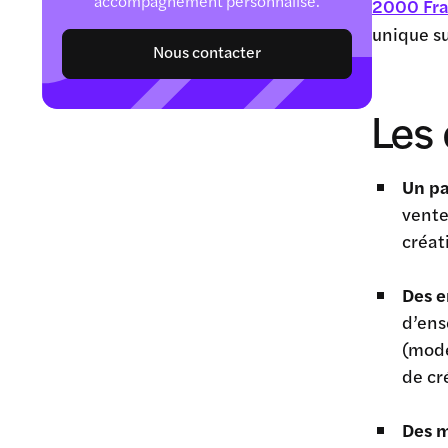
accompagnement personnalisé.
2000 Fr
unique su
Nous contacter
Les 
Un pa
vente
créat
Des e
d’ens
(mode
de cr
Des m