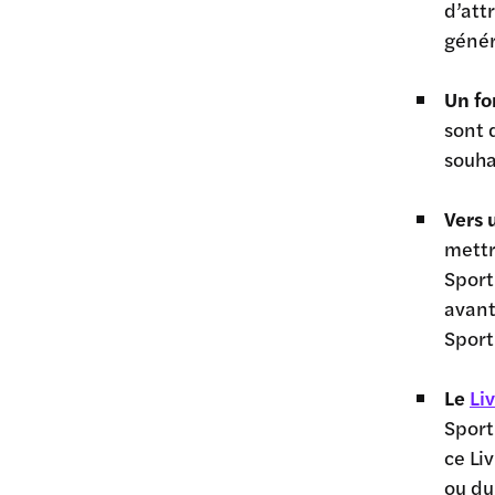
d’att
génér
Un fo
sont 
souha
Vers 
mettr
Sport
avant
Sport
Le
Li
Sport
ce Li
ou du