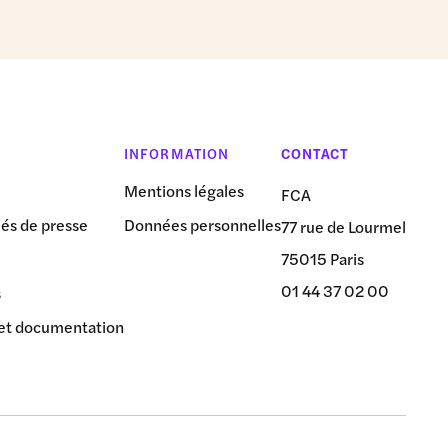
INFORMATION
CONTACT
Mentions légales
FCA
s de presse
Données personnelles
77 rue de Lourmel
75015 Paris
01 44 37 02 00
s
et documentation