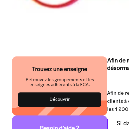
Afin de 
désormai
Trouvez une enseigne
Retrouvez les groupements et les
enseignes adhérents à la FCA.
Afin de r
Découvrir
clients à
les 1 200
Si d
Besoin d’aide ?