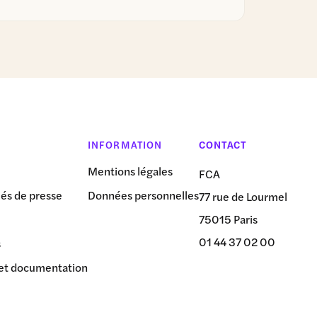
INFORMATION
CONTACT
Mentions légales
FCA
s de presse
Données personnelles
77 rue de Lourmel
75015 Paris
01 44 37 02 00
s
et documentation