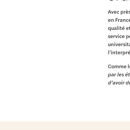
Avec près
en France
qualité 
service p
universit
l’interp
Comme le 
par les é
d’avoir d