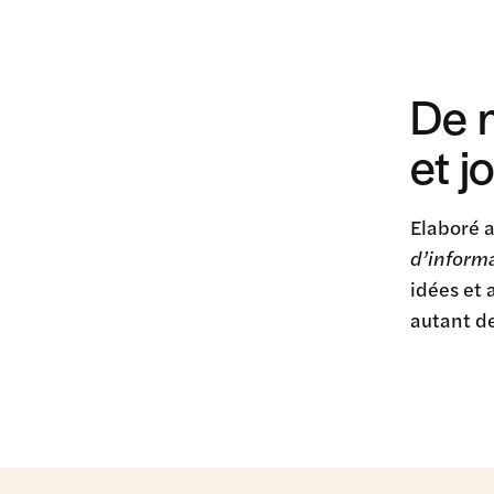
De 
et j
Elaboré a
d’informa
idées et 
autant d