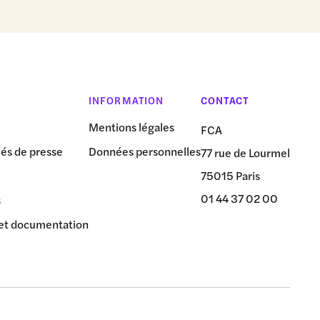
INFORMATION
CONTACT
Mentions légales
FCA
s de presse
Données personnelles
77 rue de Lourmel
75015 Paris
01 44 37 02 00
s
et documentation