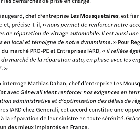
ter les démarches de prise en charge.
iaugeard, chef d’entreprise
Les Mousquetaires
, est fie
 et, précise-t-il, «
nous permet de renforcer notre ac
 de réparation de vitrage automobile. Il est aussi une
és en local et témoigne de notre dynamisme
. » Pour R
r du marché PRO-PE et Entreprises IARD, «
il reflète é
t du marché de la réparation auto, en phase avec les 
é
. »
 interroge Mathias Dahan, chef d’entreprise Les Mousq
at avec Génerali vient renforcer nos exigences en term
ation administrative et d’optimisation des délais de rè
tres IARD chez Generali, cet accord constitue une oppo
à la réparation de leur sinistre en toute sérénité. Grâ
’un des mieux implantés en France.