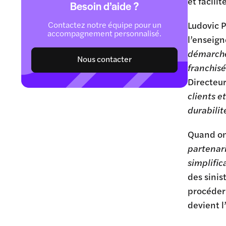
et facili
Besoin d’aide ?
Contactez notre équipe pour un
Ludovic P
accompagnement personnalisé.
l’enseigne
démarches
Nous contacter
franchis
Directeu
clients e
durabilit
Quand on
partenari
simplific
des sinis
procéder 
devient l