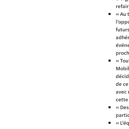
refai
« Au 
l’opp
futur
adhér
événe
proch
« Tou
Mobil
décid
de ce
avec 
cette
« Des
parti
« L’é