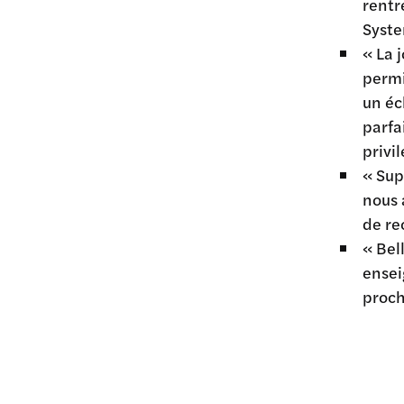
rentr
Syst
« La 
permi
un éc
parfa
privi
« Sup
nous 
de re
« Bel
ensei
proch