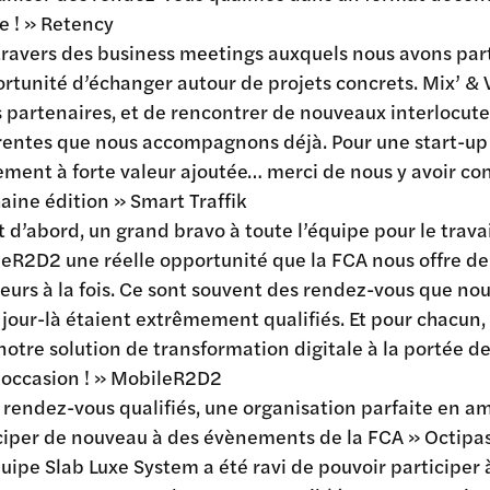
re ! » Retency
travers des business meetings auxquels nous avons parti
ortunité d’échanger autour de projets concrets. Mix’ & 
s partenaires, et de rencontrer de nouveaux interlocu
entes que nous accompagnons déjà. Pour une start-up tel
ment à forte valeur ajoutée… merci de nous y avoir conv
aine édition » Smart Traffik
t d’abord, un grand bravo à toute l’équipe pour le trava
eR2D2 une réelle opportunité que la FCA nous offre de 
eurs à la fois. Ce sont souvent des rendez-vous que no
 jour-là étaient extrêmement qualifiés. Et pour chacun, i
notre solution de transformation digitale à la portée de
 occasion ! » MobileR2D2
 rendez-vous qualifiés, une organisation parfaite en a
ciper de nouveau à des évènements de la FCA » Octipa
quipe Slab Luxe System a été ravi de pouvoir participer 