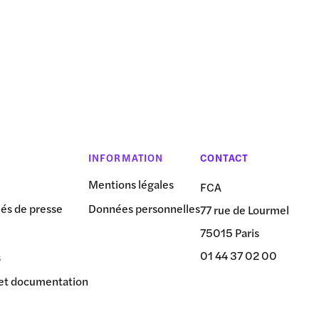
INFORMATION
CONTACT
Mentions légales
FCA
s de presse
Données personnelles
77 rue de Lourmel
75015 Paris
01 44 37 02 00
s
et documentation