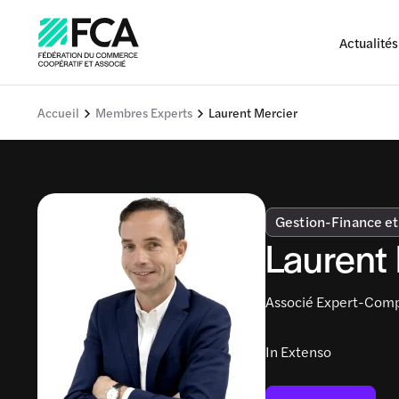
Actualités
Accueil
Membres Experts
Laurent Mercier
Gestion-Finance et
Laurent
Associé Expert-Com
In Extenso