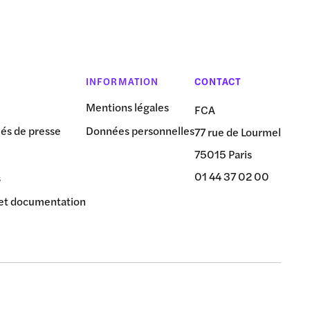
INFORMATION
CONTACT
Mentions légales
FCA
s de presse
Données personnelles
77 rue de Lourmel
75015 Paris
01 44 37 02 00
s
et documentation