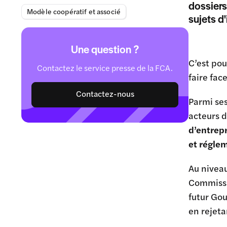
dossiers
Modèle coopératif et associé
sujets d
Une question ?
C’est po
Contactez le service presse de la FCA.
faire fa
Contactez-nous
Parmi ses
acteurs d
d’entrep
et régle
Au niveau
Commissi
futur Go
en rejeta