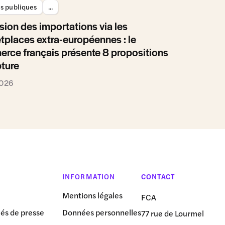
es publiques
...
sion des importations via les
tplaces extra-européennes : le
rce français présente 8 propositions
pture
2026
INFORMATION
CONTACT
Mentions légales
FCA
s de presse
Données personnelles
77 rue de Lourmel