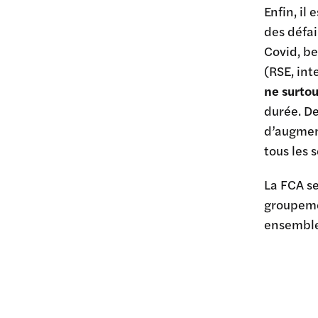
Enfin, il
des défai
Covid, be
(RSE, int
ne surto
durée. D
d’augmen
tous les 
La FCA se
groupeme
ensemble