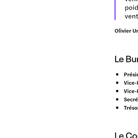
poid
vent
Olivier U
Le Bu
Prési
Vice-
Vice-
Secré
Tréso
Le Co