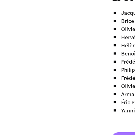
Jacqu
Brice
Olivi
Hervé
Hélèn
Benoî
Frédé
Phili
Frédé
Olivi
Arman
Éric 
Yanni