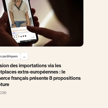
es publiques
...
sion des importations via les
tplaces extra-européennes : le
rce français présente 8 propositions
pture
2026