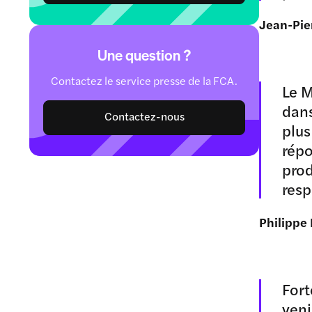
Jean-Pier
Une question ?
Contactez le service presse de la FCA.
Le M
dans
Contactez-nous
plus
répo
prod
resp
Philippe 
Fort
veni