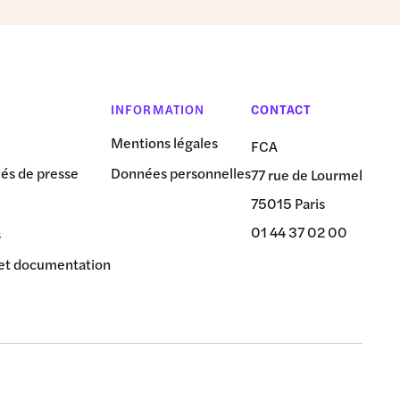
INFORMATION
CONTACT
Mentions légales
FCA
s de presse
Données personnelles
77 rue de Lourmel
75015 Paris
01 44 37 02 00
s
et documentation