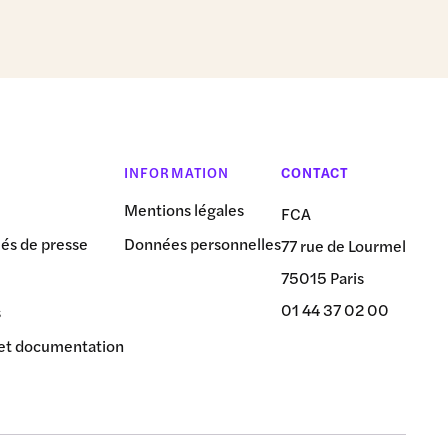
INFORMATION
CONTACT
Mentions légales
FCA
s de presse
Données personnelles
77 rue de Lourmel
75015 Paris
01 44 37 02 00
s
et documentation