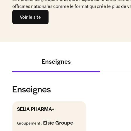
officines nationales comme le format qui crée le plus de va
Voir le site
Enseignes
Enseignes
SELIA PHARMA+
Elsie Groupe
Groupement :