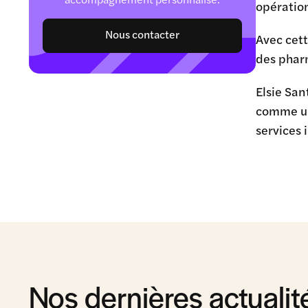
opération
Nous contacter
Avec cet
des pharm
Elsie San
comme un
services 
Nos dernières actualit