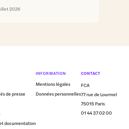
uillet 2026
INFORMATION
CONTACT
Mentions légales
FCA
s de presse
Données personnelles
77 rue de Lourmel
75015 Paris
01 44 37 02 00
s
et documentation