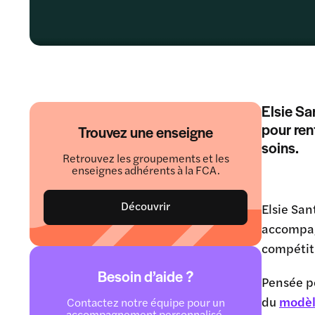
Elsie Sa
pour ren
Trouvez une enseigne
soins.
Retrouvez les groupements et les
enseignes adhérents à la FCA.
Découvrir
Elsie Sa
accompag
compétit
Besoin d’aide ?
Pensée po
du
modèl
Contactez notre équipe pour un
accompagnement personnalisé.