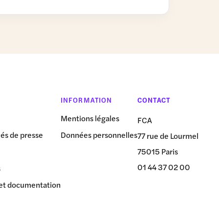
INFORMATION
CONTACT
Mentions légales
FCA
s de presse
Données personnelles
77 rue de Lourmel
75015 Paris
01 44 37 02 00
s
et documentation