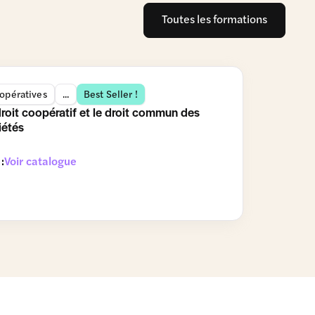
Toutes les formations
opératives
...
Best Seller !
droit coopératif et le droit commun des
iétés
 :
Voir catalogue