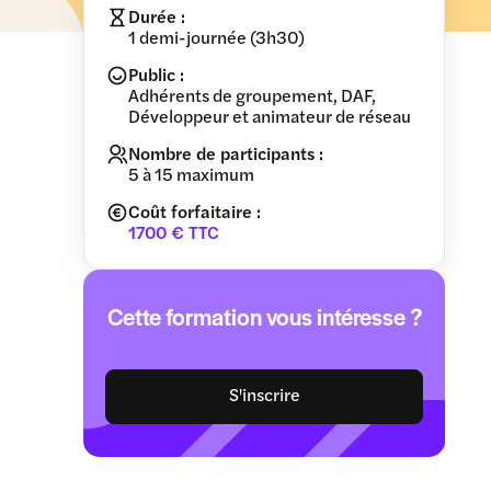
Durée :
1 demi-journée (3h30)
Public :
Adhérents de groupement, DAF,
Développeur et animateur de réseau
Nombre de participants :
5 à 15 maximum
Coût forfaitaire :
1700 € TTC
Cette formation vous intéresse ?
S'inscrire