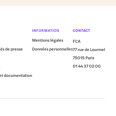
INFORMATION
CONTACT
Mentions légales
FCA
s de presse
Données personnelles
77 rue de Lourmel
75015 Paris
01 44 37 02 00
s
et documentation