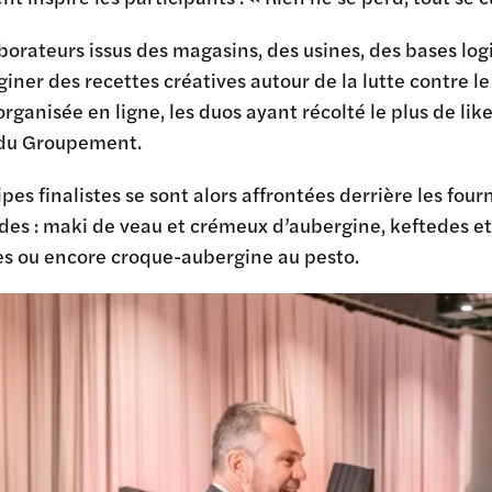
borateurs issus des magasins, des usines, des bases log
iner des recettes créatives autour de la lutte contre l
rganisée en ligne, les duos ayant récolté le plus de lik
 du Groupement.
pes finalistes se sont alors affrontées derrière les fou
es : maki de veau et crémeux d’aubergine, keftedes e
es ou encore croque-aubergine au pesto.