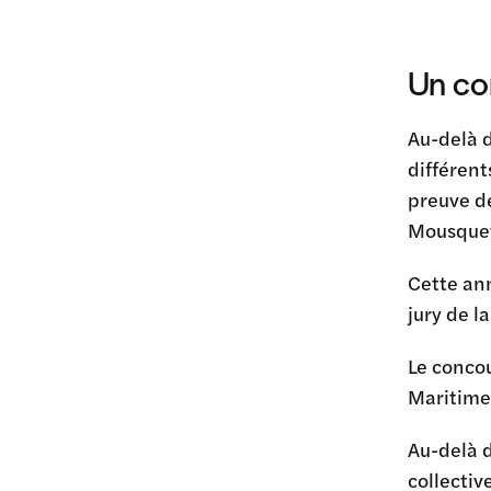
Un co
Au-delà d
différent
preuve de
Mousquet
Cette ann
jury de la
Le concou
Maritime.
Au-delà d
collecti