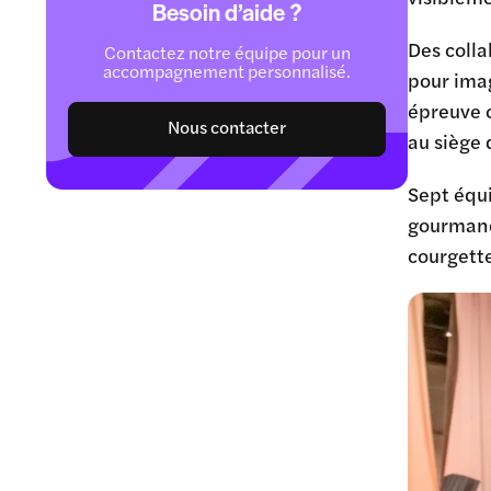
Besoin d’aide ?
Des colla
Contactez notre équipe pour un
accompagnement personnalisé.
pour imag
épreuve o
Nous contacter
au siège
Sept équi
gourmand
courgett