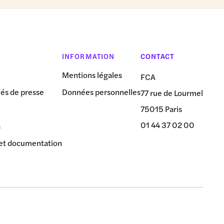
INFORMATION
CONTACT
Mentions légales
FCA
s de presse
Données personnelles
77 rue de Lourmel
75015 Paris
01 44 37 02 00
s
et documentation