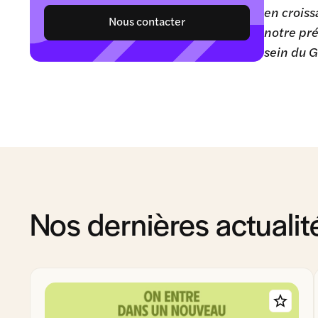
en croiss
Nous contacter
notre pré
sein du G
Nos dernières actualit