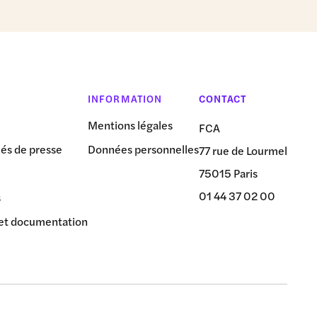
INFORMATION
CONTACT
Mentions légales
FCA
s de presse
Données personnelles
77 rue de Lourmel
75015 Paris
01 44 37 02 00
s
et documentation