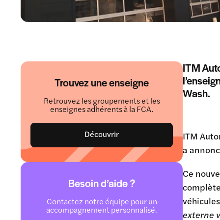
ITM Auto
l’enseig
Trouvez une enseigne
Wash.
Retrouvez les groupements et les
enseignes adhérents à la FCA.
Découvrir
ITM Auto
a annoncé
Ce nouvel
Besoin d’aide ?
complète 
véhicule
Contactez notre équipe pour un
accompagnement personnalisé.
externe v