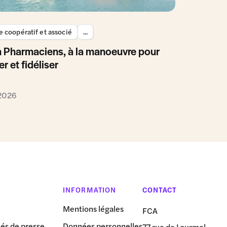
 coopératif et associé
...
 Pharmaciens, à la manoeuvre pour
er et fidéliser
 2026
INFORMATION
CONTACT
Mentions légales
FCA
s de presse
Données personnelles
77 rue de Lourmel