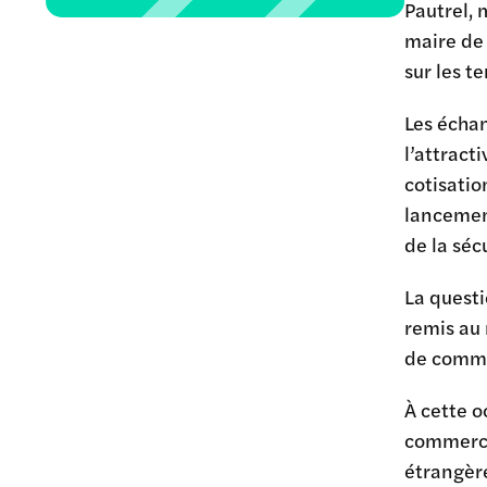
Pautrel, 
maire de 
sur les te
Les échan
l’attract
cotisatio
lancemen
de la séc
La quest
remis au 
de commer
À cette o
commercia
étrangère