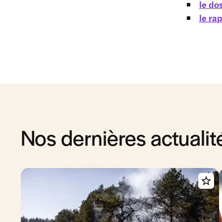
le do
le ra
Nos dernières actualit