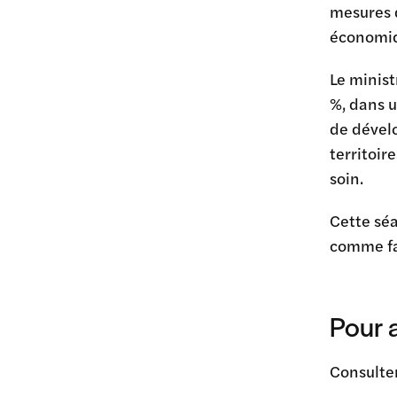
mesures d
économi
Le minist
%, dans u
de dévelo
territoir
soin.
Cette sé
comme fac
Pour a
Consulter