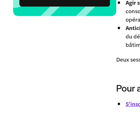
Agir 
conso
opéra
Antic
du dé
bâtim
Deux sess
Pour a
S’ins