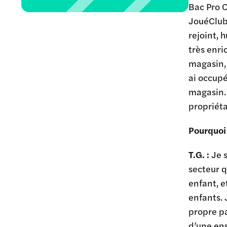
Bac Pro 
JouéClub.
rejoint, 
très enri
magasin, 
ai occup
magasin. 
propriéta
Pourquoi 
T.G. :
Je s
secteur q
enfant, e
enfants. 
propre pa
d’une ens