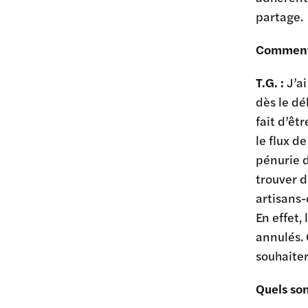
partage.
Comment 
T.G. :
J’a
dès le dé
fait d’êt
le flux d
pénurie d
trouver d
artisans-
En effet,
annulés. 
souhaiter
Quels son