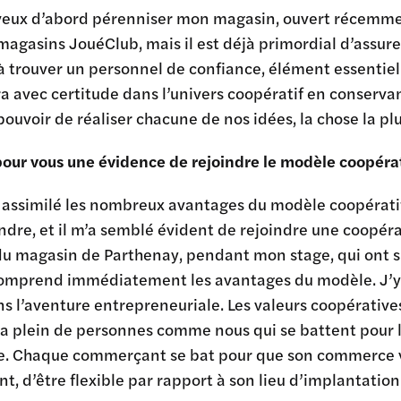
veux d’abord pérenniser mon magasin, ouvert récemment
magasins JouéClub, mais il est déjà primordial d’assur
 à trouver un personnel de confiance, élément essentie
a avec certitude dans l’univers coopératif en conserv
pouvoir de réaliser chacune de nos idées, la chose la p
pour vous une évidence de rejoindre le modèle coopérat
 assimilé les nombreux avantages du modèle coopératif d
dre, et il m’a semblé évident de rejoindre une coopérativ
du magasin de Parthenay, pendant mon stage, qui ont s
comprend immédiatement les avantages du modèle. J’y a
s l’aventure entrepreneuriale. Les valeurs coopérativ
 y a plein de personnes comme nous qui se battent pou
 Chaque commerçant se bat pour que son commerce vive
t, d’être flexible par rapport à son lieu d’implantation