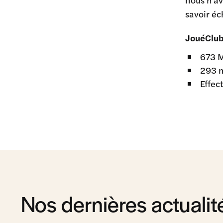
savoir éc
JouéClub 
673 M
293 
Effec
Nos dernières actualit