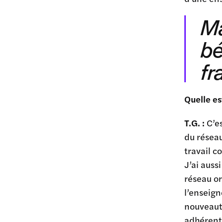
Ma
bé
fr
Quelle es
T.G. :
C’e
du réseau
travail c
J’ai auss
réseau or
l’enseign
nouveaut
adhérent 