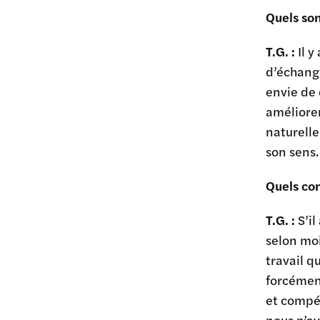
Quels son
T.G. :
Il 
d’échange
envie de 
améliorer
naturell
son sens.
Quels con
T.G. :
S’il
selon moi
travail q
forcément
et compé
nous n’av