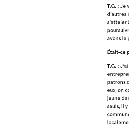
T.G. :
Je 
d’autres 
s’atteler
poursuivr
avons le 
Était-ce 
T.G. :
J’ai
entrepren
patrons 
eux, on 
jeune dan
seuls, il
commune.
localemen