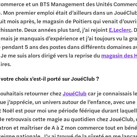
Commerce et un BTS Management des Unités Commerciale
 Mon premier emploi était d’ailleurs dans un JouéClub 
huit mois après, le magasin de Poitiers qui venait d’ouvri
chissante. Deux années plus tard, j’ai rejoint
E.Leclerc
. 
mais je manquais d’expérience et j’ai toujours vu la g
é pendant 5 ans des postes dans différents domaines 
Je me suis alors dirigé vers la reprise du
magasin des H
ires.
votre choix s’est-il porté sur JouéClub ?
ouhaitais retourner chez
JouéClub
car je connaissais l
ue j’apprécie, un univers autour de l’enfance, avec une
t Noël est pour moi une période féérique durant laque
Je retrouvais cette magie au quotidien chez JouéClub,
tron et maîtriser de A à Z mon commerce tout en bénéfi
eigne nationale. J’y ai trouvé de la sûreté en me lança