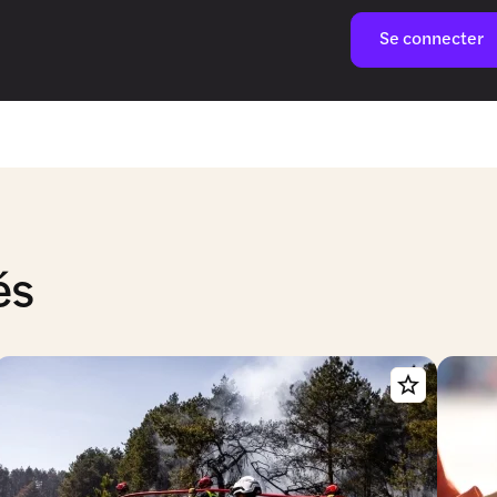
Se connecter
és