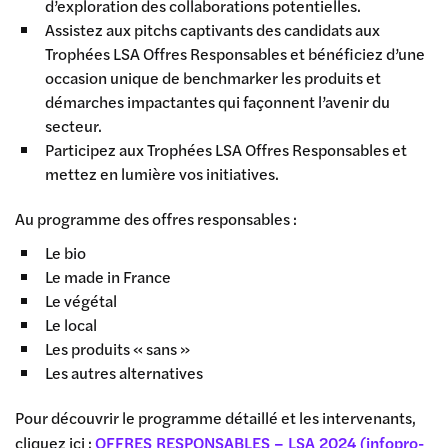
d’exploration des collaborations potentielles.
Assistez aux pitchs captivants des candidats aux
Trophées LSA Offres Responsables et bénéficiez d’une
occasion unique de benchmarker les produits et
démarches impactantes qui façonnent l’avenir du
secteur.
Participez aux Trophées LSA Offres Responsables et
mettez en lumière vos initiatives.
Au programme des offres responsables :
Le bio
Le made in France
Le végétal
Le local
Les produits « sans »
Les autres alternatives
Pour découvrir le programme détaillé et les intervenants,
cliquez ici :
OFFRES RESPONSABLES – LSA 2024 (infopro-