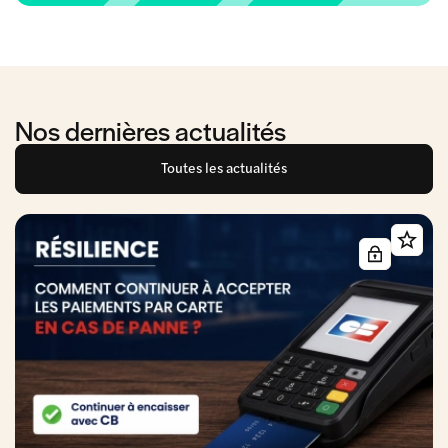
Nos dernières actualités
Toutes les actualités