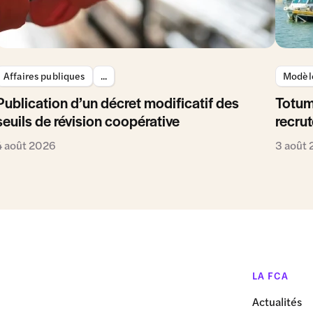
Affaires publiques
...
Modèle
Publication d’un décret modificatif des
Totum
seuils de révision coopérative
recrut
4 août 2026
3 août
LA FCA
Actualités