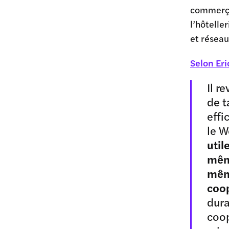
commerçan
l’hôteller
et résea
Selon Eri
Il r
de t
effi
le W
util
même
même
coo
dura
coop