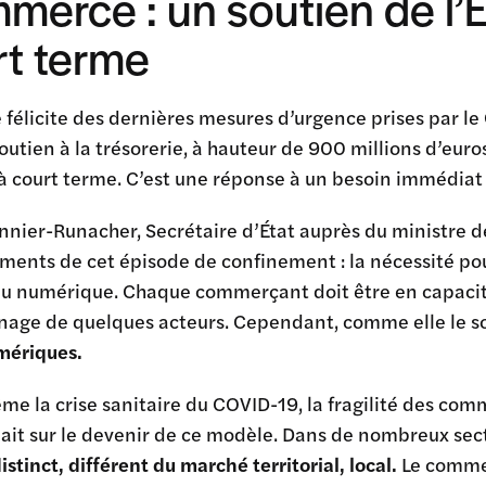
erce : un soutien de l’E
rt terme
 félicite des dernières mesures d’urgence prises par 
outien à la trésorerie, à hauteur de 900 millions d’eur
 à court terme. C’est une réponse à un besoin immédia
nier-Runacher, Secrétaire d’État auprès du ministre de
ents de cet épisode de confinement : la nécessité pou
u numérique. Chaque commerçant doit être en capacité 
anage de quelques acteurs. Cependant, comme elle le s
mériques.
e la crise sanitaire du COVID-19, la fragilité des com
ait sur le devenir de ce modèle. Dans de nombreux sect
stinct, différent du marché territorial, local.
Le commer