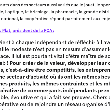
ts dans des secteurs aussi variés que le jouet, le sport,
ie, l’optique, le bricolage, la pharmacie, la grande distri
u national, la coopérative répond parfaitement aux en
c Plat, président de la FCA :
evient à chaque indépendant de réfléchir à l’a
aille modeste n’est pas en mesure d’assumer l
cace. Il lui est pourtant vital d’être maître d
eb !
Pour créer de la valeur, développer leu
es, c’est-à-dire être compétitifs, les entrep
 secteur d’activité où ils ont les mêmes bes
s produits, les mêmes contraintes et les mêm
pérative de commerçants indépendants prend
ble, évolutive et qui a fait ses preuves. Chers
érative ou de rejoindre un réseau organisé d