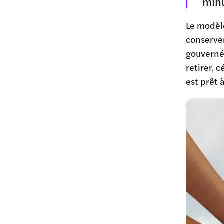
minu
Le modèle
conserve
gouverné
retirer, 
est prêt 