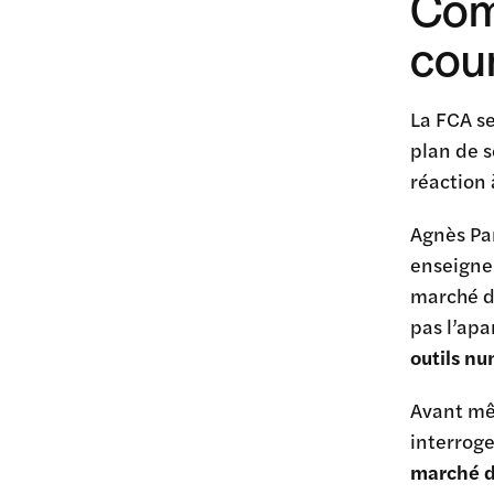
Comm
cou
La FCA se
plan de s
réaction
Agnès Pan
enseignem
marché d
pas l’ap
outils nu
Avant mêm
interroge
marché di