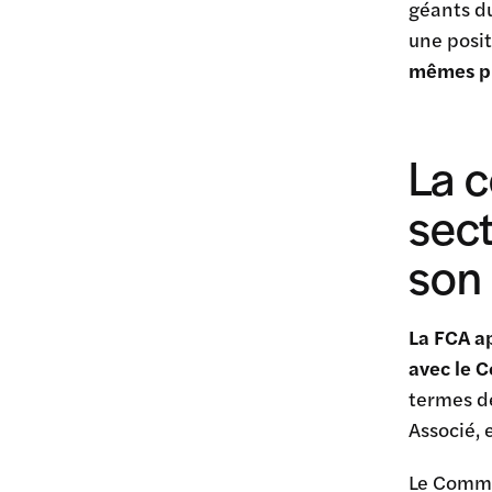
géants du
une posi
mêmes pre
La 
sect
son 
La FCA a
avec le 
termes d
Associé, 
Le Commer