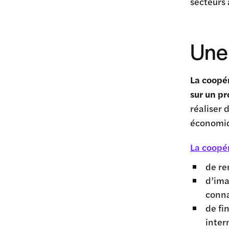
secteurs 
Une 
La coopér
sur un p
réaliser 
économiq
La coopé
de re
d’ima
conna
de fi
inter