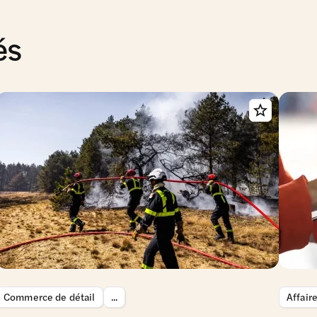
és
Commerce de détail
...
Affair