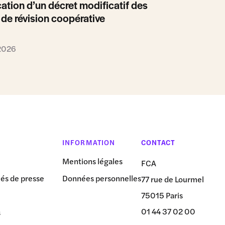
ation d’un décret modificatif des
 de révision coopérative
 2026
INFORMATION
CONTACT
Mentions légales
FCA
s de presse
Données personnelles
77 rue de Lourmel
75015 Paris
01 44 37 02 00
s