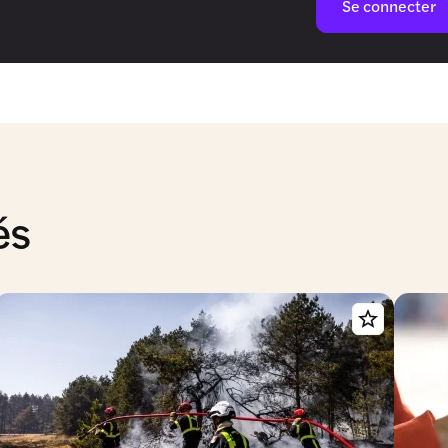
Se connecter
és