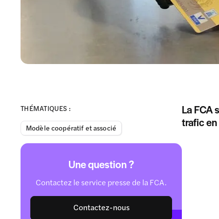
La FCA s
THÉMATIQUES :
trafic e
Modèle coopératif et associé
Une question ?
Contactez le service presse de la FCA.
Contactez-nous