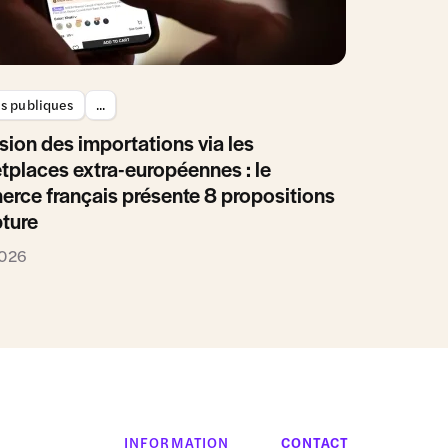
es publiques
...
sion des importations via les
tplaces extra-européennes : le
rce français présente 8 propositions
pture
2026
INFORMATION
CONTACT