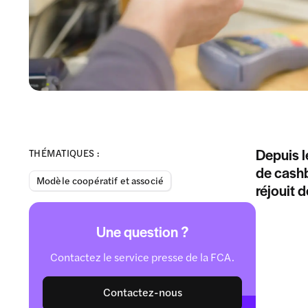
Depuis l
THÉMATIQUES :
de cashb
Modèle coopératif et associé
réjouit 
Une question ?
Contactez le service presse de la FCA.
Contactez-nous