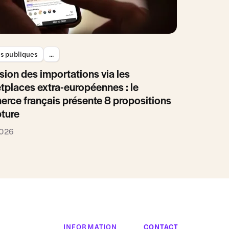
es publiques
...
sion des importations via les
tplaces extra-européennes : le
rce français présente 8 propositions
pture
2026
INFORMATION
CONTACT