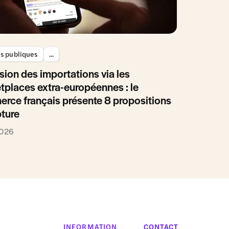
es publiques
...
sion des importations via les
tplaces extra-européennes : le
rce français présente 8 propositions
pture
2026
INFORMATION
CONTACT