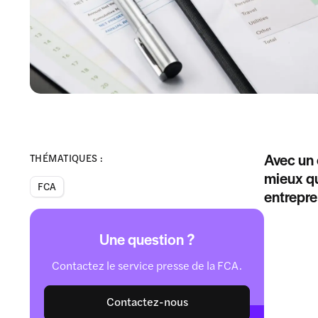
Avec un 
THÉMATIQUES :
mieux qu
FCA
entrepre
Une question ?
Contactez le service presse de la FCA.
Contactez-nous