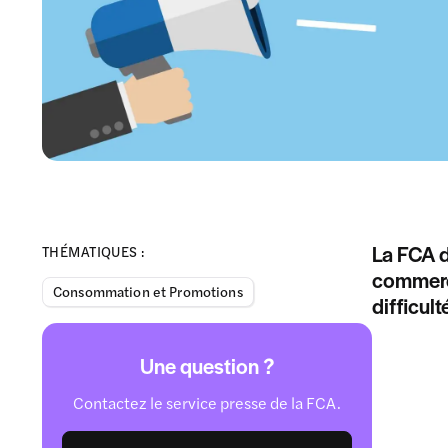
La FCA d
THÉMATIQUES :
commerça
Consommation et Promotions
difficul
Une question ?
Contactez le service presse de la FCA.