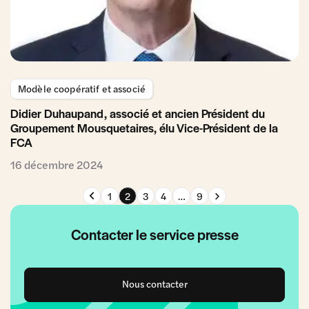
Modèle coopératif et associé
Didier Duhaupand, associé et ancien Président du
Groupement Mousquetaires, élu Vice-Président de la
FCA
16 décembre 2024
Page précédente
Page suivante
1
2
3
4
…
9
Contacter le service presse
Nous contacter