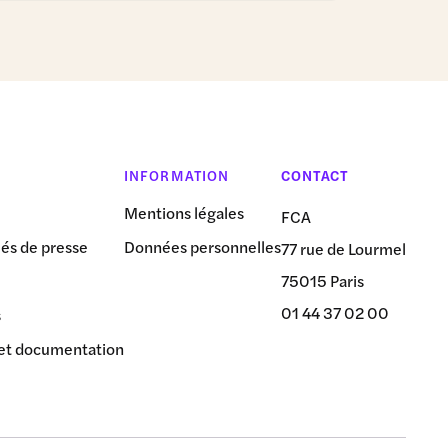
INFORMATION
CONTACT
Mentions légales
FCA
s de presse
Données personnelles
77 rue de Lourmel
75015 Paris
01 44 37 02 00
s
et documentation