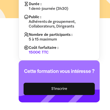
Durée :
1 demi-journée (3h30)
Public :
Adhérents de groupement,
Collaborateurs, Dirigeants
Nombre de participants :
5 à 15 maximum
Coût forfaitaire :
1500€ TTC
Cette formation vous intéresse ?
S'inscrire