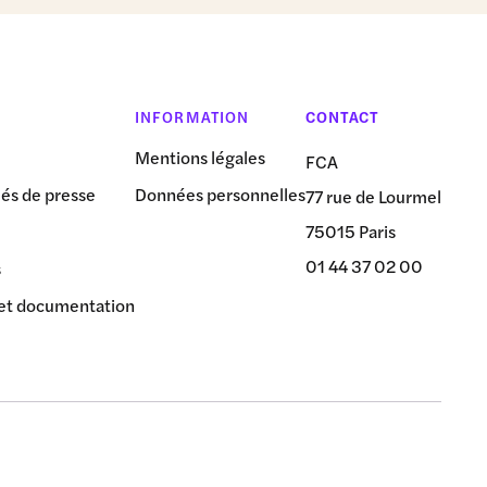
INFORMATION
CONTACT
Mentions légales
FCA
s de presse
Données personnelles
77 rue de Lourmel
75015 Paris
01 44 37 02 00
s
et documentation